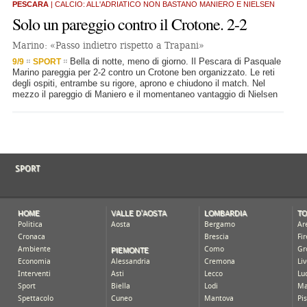
PESCARA
| CALCIO: ALL'ADRIATICO NON BASTANO MANIERO E NIELSEN
Solo un pareggio contro il Crotone. 2-2
Marino: «Passo indietro rispetto a Trapani»
Bella di notte, meno di giorno. Il Pescara di Pasquale
9/9
SPORT
Marino pareggia per 2-2 contro un Crotone ben organizzato. Le reti
degli ospiti, entrambe su rigore, aprono e chiudono il match. Nel
mezzo il pareggio di Maniero e il momentaneo vantaggio di Nielsen