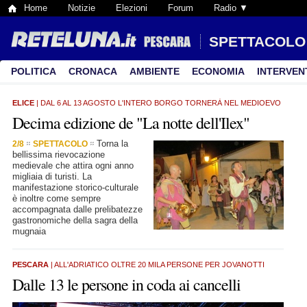
Home
Notizie
Elezioni
Forum
Radio ▼
SPETTACOLO
POLITICA
CRONACA
AMBIENTE
ECONOMIA
INTERVEN
ELICE
| DAL 6 AL 13 AGOSTO L'INTERO BORGO TORNERÀ NEL MEDIOEVO
Decima edizione de "La notte dell'Ilex"
Torna la
2/8
SPETTACOLO
bellissima rievocazione
medievale che attira ogni anno
migliaia di turisti. La
manifestazione storico-culturale
è inoltre come sempre
accompagnata dalle prelibatezze
gastronomiche della sagra della
mugnaia
PESCARA
| ALL'ADRIATICO OLTRE 20 MILA PERSONE PER JOVANOTTI
Dalle 13 le persone in coda ai cancelli