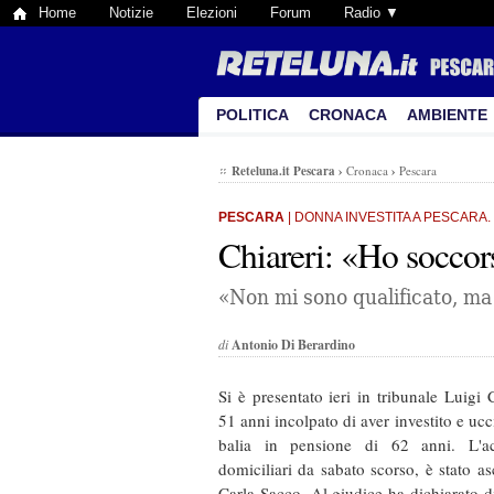
Home
Notizie
Elezioni
Forum
Radio ▼
POLITICA
CRONACA
AMBIENTE
Reteluna.it Pescara
›
Cronaca
›
Pescara
PESCARA
| DONNA INVESTITA A PESCARA.
Chiareri: «Ho soccor
«Non mi sono qualificato, m
di
Antonio Di Berardino
Si è presentato ieri in tribunale Luigi 
51 anni incolpato di aver investito e uc
balia in pensione di 62 anni. L'acc
domiciliari da sabato scorso, è stato as
Carla Sacco. Al giudice ha dichiarato d