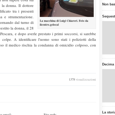
Non bast
la donna. Il dottore
icato tra i presenti
 e strumentazione.
Sequest
La macchina di Luigi Chiareri. Foto da
tornando dal turno di
ilcentro.gelocal
estito la donna, il 28
 Pescara, e dopo averle prestato i primi soccorsi, si sarebbe
 colpe. A identificare l'uomo sono stati i poliziotti della
sso il medico rischia la condanna di omicidio colposo, con
Decima e
1378
visualizzazioni
La stori
zo email:
Sito web: