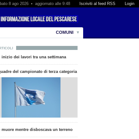
bato 8 ago 2026 • aggiornato alle 9:48
Iscriviti al feed RSS
Login
COMUNI
RTICOLI
 inizio dei lavori tra una settimana
quadre del campionato di terza categoria
 muore mentre disboscava un terreno