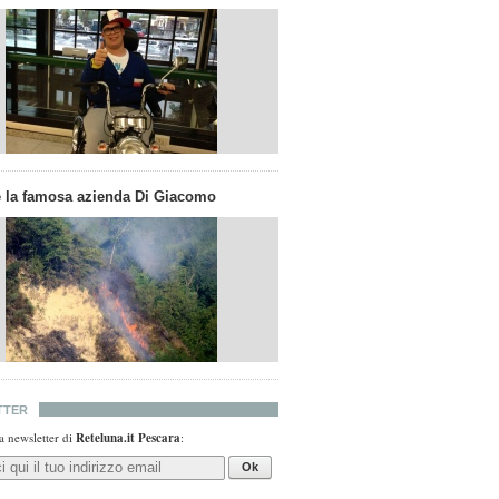
 la famosa azienda Di Giacomo
TTER
lla newsletter di
Reteluna.it Pescara
:
Ok