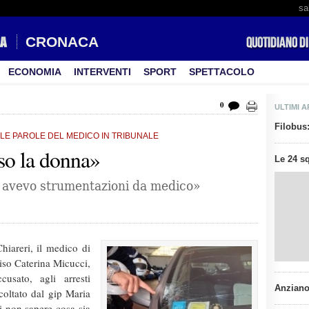
sa
CRONACA
ECONOMIA
INTERVENTI
SPORT
SPETTACOLO
0
ULTIMI A
Filobus:
 LE PAROLE DEL MEDICO IN TRIBUNALE
so la donna»
Le 24 s
a avevo strumentazioni da medico»
Chiareri, il medico di
ciso Caterina Micucci,
usato, agli arresti
Anziano
coltato dal gip Maria
i non sapere cosa sia