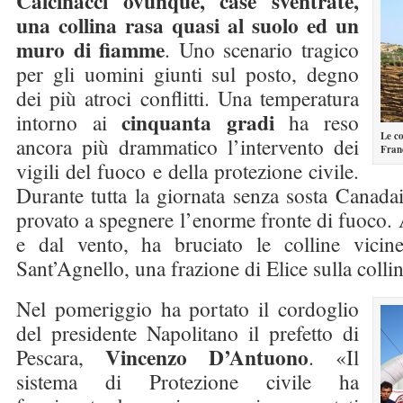
Calcinacci ovunque, case sventrate,
una collina rasa quasi al suolo ed un
muro di fiamme
. Uno scenario tragico
per gli uomini giunti sul posto, degno
dei più atroci conflitti. Una temperatura
cinquanta gradi
intorno ai
ha reso
Le co
ancora più drammatico l’intervento dei
Fran
vigili del fuoco e della protezione civile.
Durante tutta la giornata senza sosta Canadai
provato a spegnere l’enorme fronte di fuoco.
e dal vento, ha bruciato le colline vicin
Sant’Agnello, una frazione di Elice sulla colli
Nel pomeriggio ha portato il cordoglio
del presidente Napolitano il prefetto di
Vincenzo D’Antuono
Pescara,
. «Il
sistema di Protezione civile ha