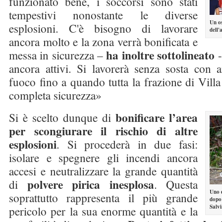
funzionato bene, i soccorsi sono stati
tempestivi nonostante le diverse
Un os
esplosioni. C'è bisogno di lavorare
dell'
ancora molto e la zona verrà bonificata e
ha inoltre sottolineato
messa in sicurezza –
-
ancora attivi. Si lavorerà senza sosta con art
fuoco fino a quando tutta la frazione di Villa
completa sicurezza»
bonificare l’area
Si è scelto dunque di
per scongiurare il rischio di altre
esplosioni
. Si procederà in due fasi:
isolare e spegnere gli incendi ancora
accesi e neutralizzare la grande quantità
polvere pirica inesplosa
di
. Questa
Uno d
soprattutto rappresenta il più grande
dopo 
Salvi
pericolo per la sua enorme quantità e la