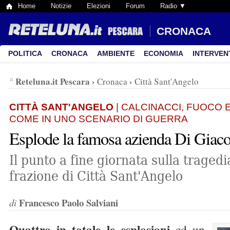
Home
Notizie
Elezioni
Forum
Radio ▼
CRONACA
POLITICA
CRONACA
AMBIENTE
ECONOMIA
INTERVEN
Reteluna.it Pescara
›
›
Cronaca
Città Sant'Angelo
CITTÀ SANT'ANGELO
| CALCINACCI, FUOCO 
COME IN UNO SCENARIO DI GUERRA
Esplode la famosa azienda Di Gia
Il punto a fine giornata sulla tragedi
frazione di Città Sant'Angelo
Francesco Paolo Salviani
di
Quattro in totale le esplosioni
ed un