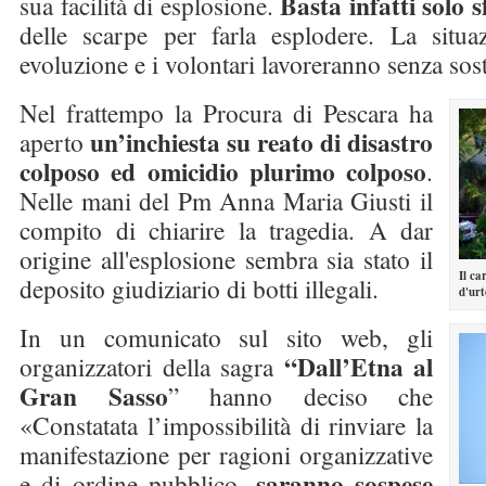
Basta infatti solo s
sua facilità di esplosione.
delle scarpe per farla esplodere. La situa
evoluzione e i volontari lavoreranno senza sost
Nel frattempo la Procura di Pescara ha
un’inchiesta su reato di disastro
aperto
colposo ed omicidio plurimo colposo
.
Nelle mani del Pm Anna Maria Giusti il
compito di chiarire la tragedia. A dar
origine all'esplosione sembra sia stato il
Il ca
deposito giudiziario di botti illegali.
d'urt
In un comunicato sul sito web, gli
“Dall’Etna al
organizzatori della sagra
Gran Sasso
” hanno deciso che
«Constatata l’impossibilità di rinviare la
manifestazione per ragioni organizzative
saranno sospese
e di ordine pubblico,